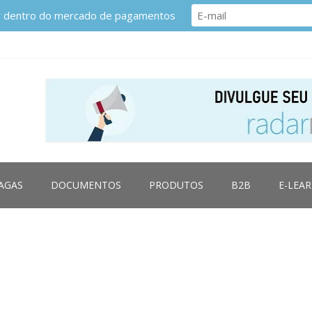
or dentro do mercado de pagamentos
AGAS
DOCUMENTOS
PRODUTOS
B2B
E-LEA