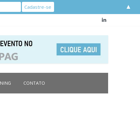
▲
RNING
CONTATO