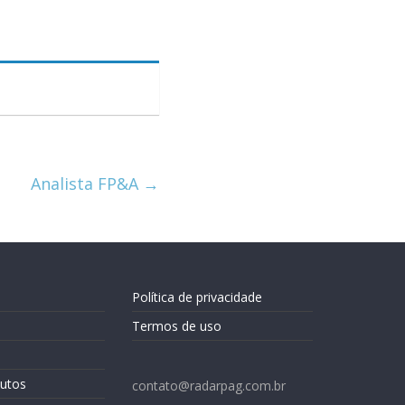
Analista FP&A
→
Política de privacidade
Termos de uso
utos
contato@radarpag.com.br