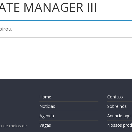
TE MANAGER III
pirou.
Home
Contato
Notícias
Sobre nós
Agenda
Anuncie aqui
Vagas
Nossos prod
o de meios de