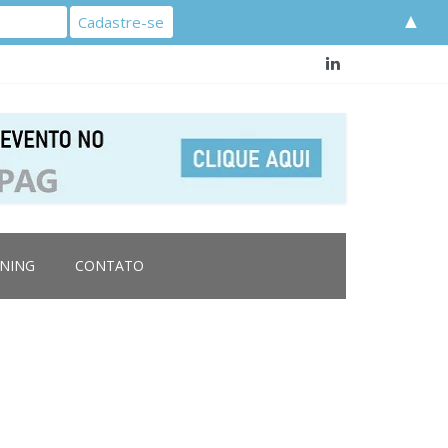
▲
RNING
CONTATO