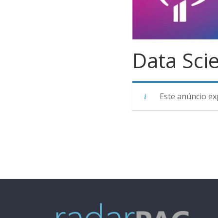
Data Scien
Este anúncio ex