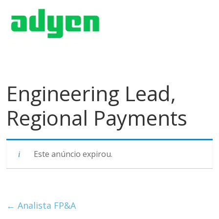
meios
de
pagamentos
Engineering Lead,
Regional Payments
Este anúncio expirou.
←
Analista FP&A