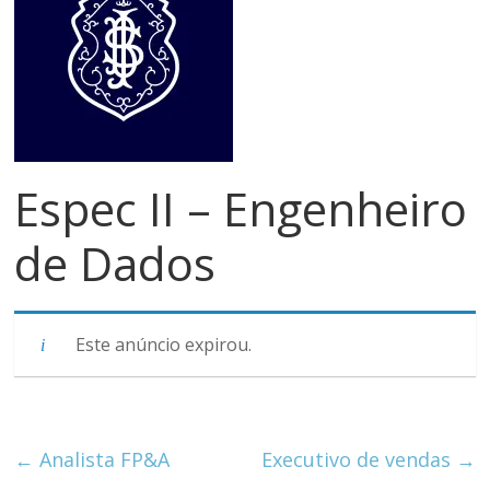
meios
de
pagamentos
Espec II – Engenheiro
de Dados
Este anúncio expirou.
←
Analista FP&A
Executivo de vendas
→