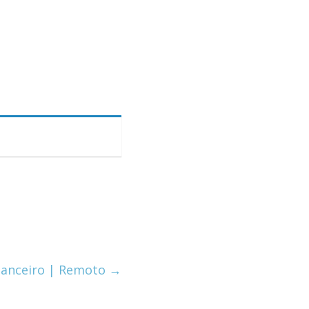
inanceiro | Remoto
→