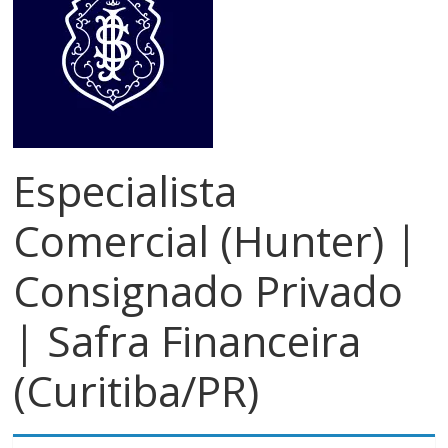
meios
de
pagamentos
Especialista
Comercial (Hunter) |
Consignado Privado
| Safra Financeira
(Curitiba/PR)