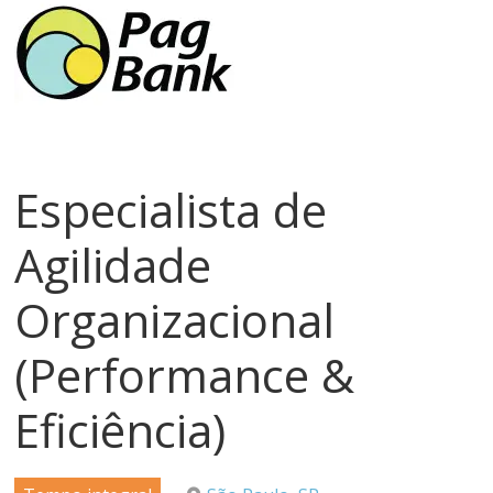
meios
de
pagamentos
Especialista de
Agilidade
Organizacional
(Performance &
Eficiência)