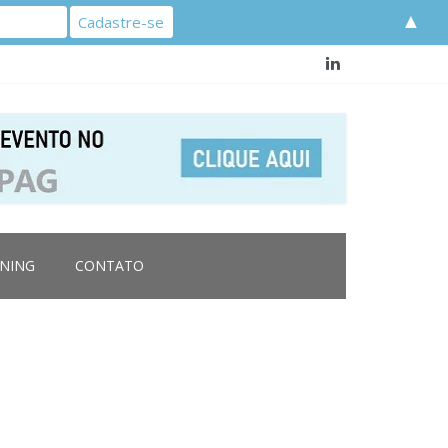
▲
RNING
CONTATO