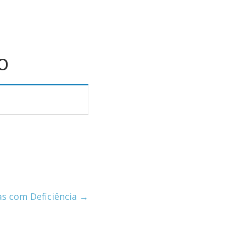
o
as com Deficiência
→