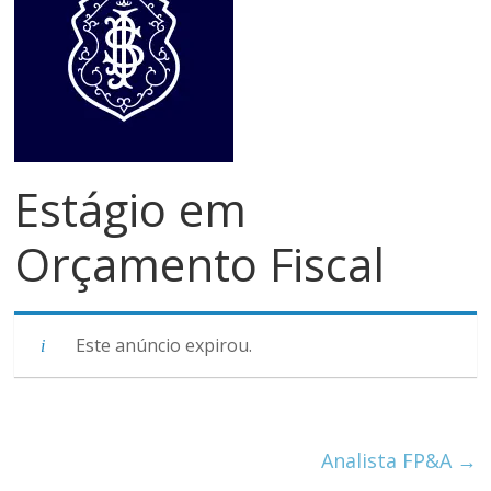
meios
de
pagamentos
Estágio em
Orçamento Fiscal
Este anúncio expirou.
Analista FP&A
→