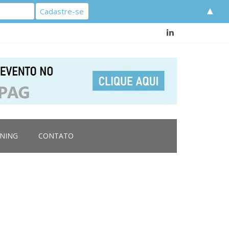
▲
RNING
CONTATO