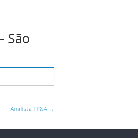
– São
Analista FP&A
→