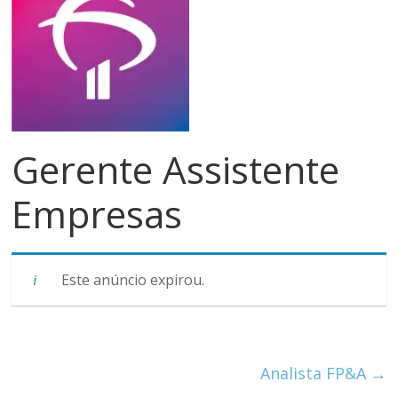
meios
de
pagamentos
Gerente Assistente
Empresas
Este anúncio expirou.
Analista FP&A
→