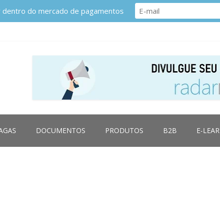
or dentro do mercado de pagamentos
AGAS
DOCUMENTOS
PRODUTOS
B2B
E-LEA