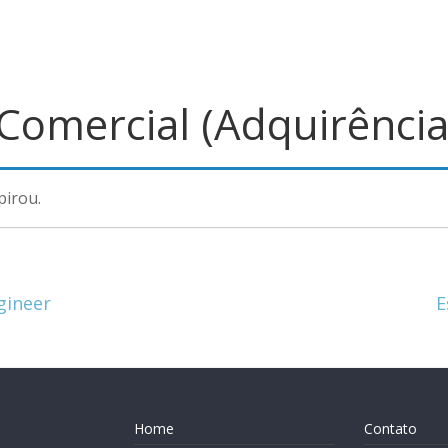
Comercial (Adquirência
pirou.
gineer
E
Home
Contato