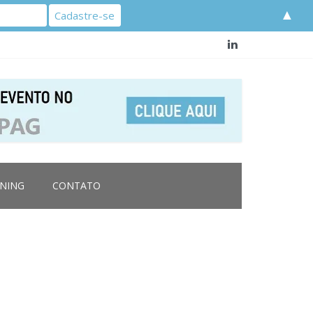
▲
RNING
CONTATO