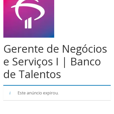
meios
de
pagamentos
Gerente de Negócios
e Serviços I | Banco
de Talentos
Este anúncio expirou.