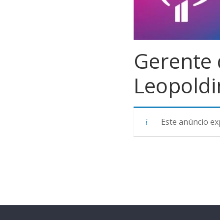
Gerente d
Leopoldi
Este anúncio ex