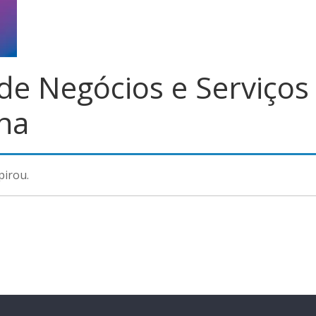
e Negócios e Serviços I
na
pirou.