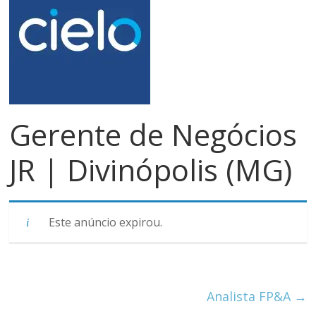
meios
de
pagamentos
Gerente de Negócios
JR | Divinópolis (MG)
Este anúncio expirou.
Analista FP&A
→