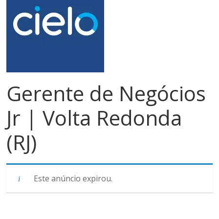
meios
de
pagamentos
Gerente de Negócios
Jr | Volta Redonda
(RJ)
Este anúncio expirou.