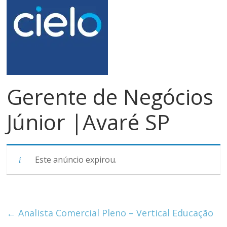
meios
de
pagamentos
Gerente de Negócios
Júnior |Avaré SP
Este anúncio expirou.
←
Analista Comercial Pleno – Vertical Educação