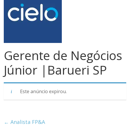
meios
de
pagamentos
Gerente de Negócios
Júnior |Barueri SP
Este anúncio expirou.
←
Analista FP&A