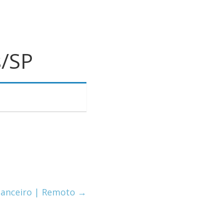
s/SP
inanceiro | Remoto
→