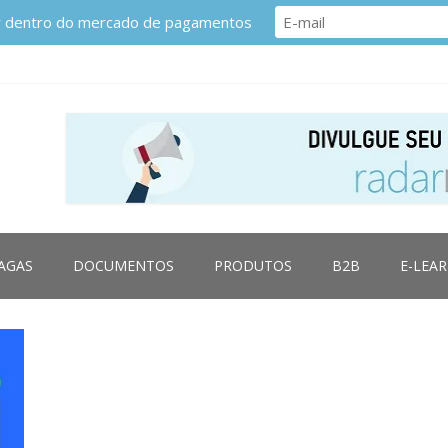
or dentro do mercado de pagamentos
AGAS
DOCUMENTOS
PRODUTOS
B2B
E-LEA