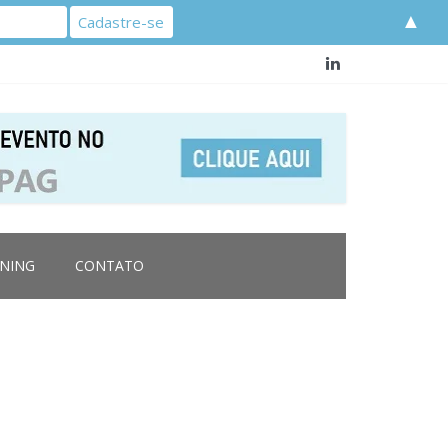
▲
RNING
CONTATO