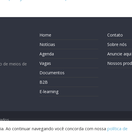
Home
Contato
Notícias
Sobre nós
Agenda
Anuncie aqui
Vagas
Nossos prod
o de meios de
Documentos
B2B
E-learning
vados.
ência. Ao continuar navegando você concorda com nossa
política de