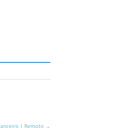
inanceiro | Remoto
→