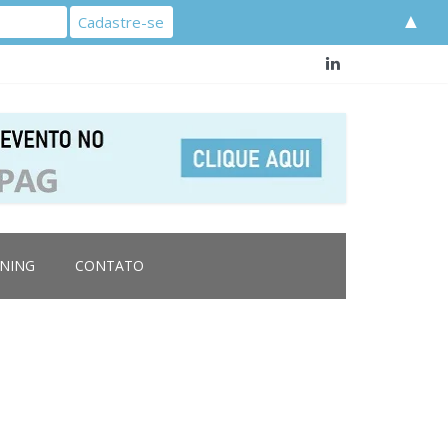
▲
RNING
CONTATO