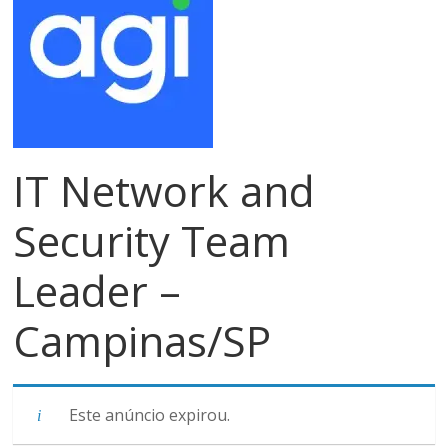
meios
de
pagamentos
IT Network and
Security Team
Leader –
Campinas/SP
Este anúncio expirou.