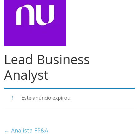
meios
de
pagamentos
Lead Business
Analyst
Este anúncio expirou.
←
Analista FP&A