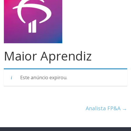
meios
de
pagamentos
Maior Aprendiz
Este anúncio expirou.
Analista FP&A
→