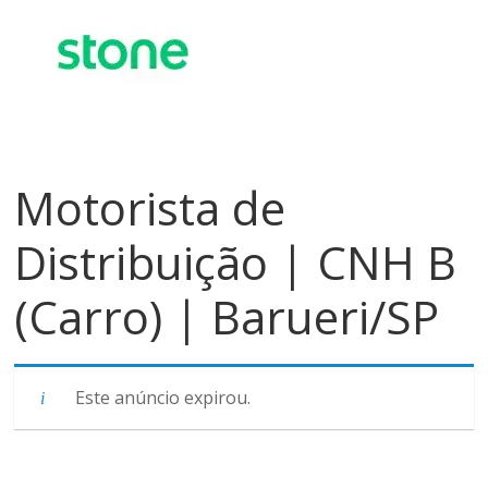
meios
de
pagamentos
Motorista de
Distribuição | CNH B
(Carro) | Barueri/SP
Este anúncio expirou.