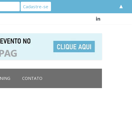
▲
RNING
CONTATO