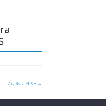
fra
S
Analista FP&A
→