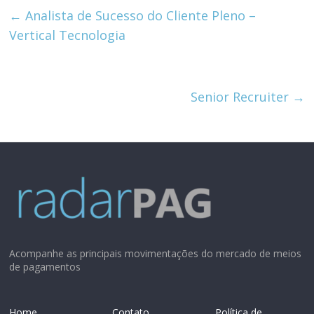
←
Analista de Sucesso do Cliente Pleno –
Vertical Tecnologia
Senior Recruiter
→
Acompanhe as principais movimentações do mercado de meios
de pagamentos
Home
Contato
Política de