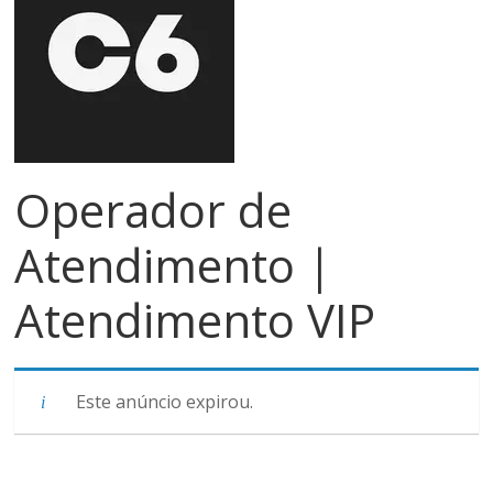
meios
de
pagamentos
Operador de
Atendimento |
Atendimento VIP
Este anúncio expirou.