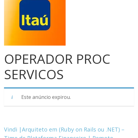
meios
de
pagamentos
OPERADOR PROC
SERVICOS
Este anúncio expirou.
Vindi |Arquiteto em (Ruby on Rails ou .NET) –
Time de Plataforma Financeiro | Remoto
→