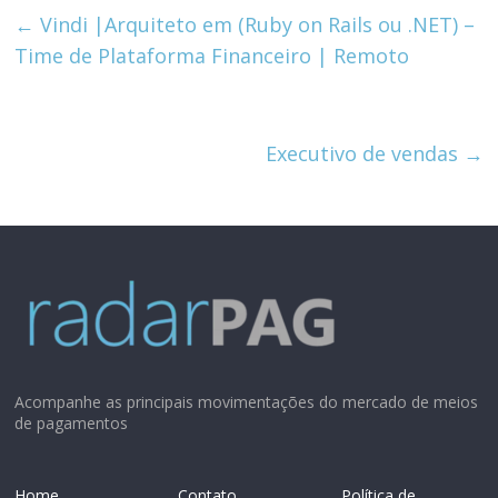
←
Vindi |Arquiteto em (Ruby on Rails ou .NET) –
Time de Plataforma Financeiro | Remoto
Executivo de vendas
→
Acompanhe as principais movimentações do mercado de meios
de pagamentos
Home
Contato
Política de