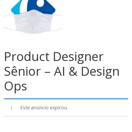
meios
de
pagamentos
Product Designer
Sênior – AI & Design
Ops
Este anúncio expirou.