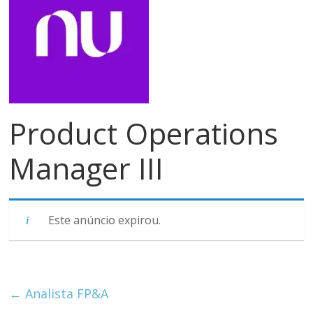
meios
de
pagamentos
Product Operations
Manager III
Este anúncio expirou.
←
Analista FP&A