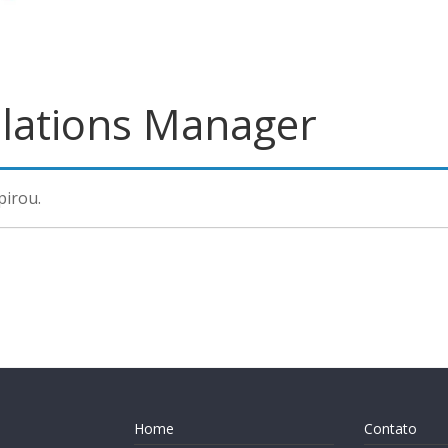
elations Manager
pirou.
Home
Contato