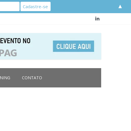
▲
RNING
CONTATO