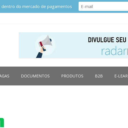
or dentro do mercado de pagamentos
AGAS
DOCUMENTOS
PRODUTOS
B2B
E-LEA