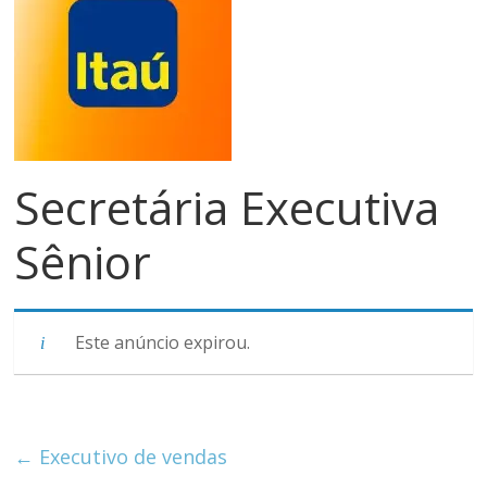
meios
de
pagamentos
Secretária Executiva
Sênior
Este anúncio expirou.
←
Executivo de vendas