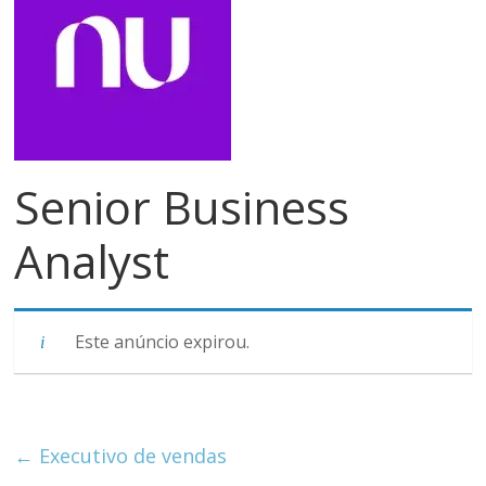
meios
de
pagamentos
Senior Business
Analyst
Este anúncio expirou.
←
Executivo de vendas