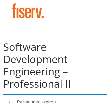
meios
de
pagamentos
Software
Development
Engineering –
Professional II
Este anúncio expirou.