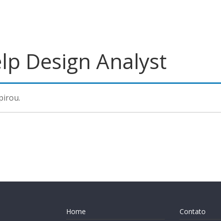
elp Design Analyst
pirou.
Home
Contato