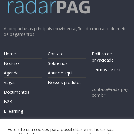
Acompanhe as principais movimentações do mercado de meios
de pagamentos
Home
Contato
Política de
privacidade
Notícias
Sobre nós
Termos de uso
Agenda
Anuncie aqui
Vagas
Nossos produtos
contato@radarpag.
Documentos
com.br
B2B
E-learning
Este site usa cookies para possibilitar e melhorar sua