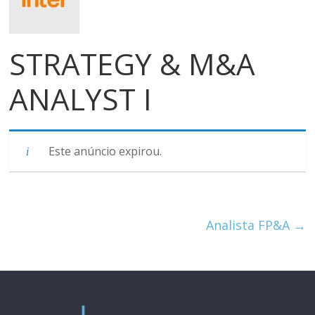
meios
de
pagamentos
STRATEGY & M&A
ANALYST I
Este anúncio expirou.
Analista FP&A
→