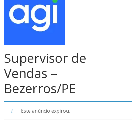
meios
de
pagamentos
Supervisor de
Vendas –
Bezerros/PE
Este anúncio expirou.