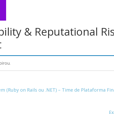
ility & Reputational Ri
t
pirou.
em (Ruby on Rails ou .NET) – Time de Plataforma Fi
Ex