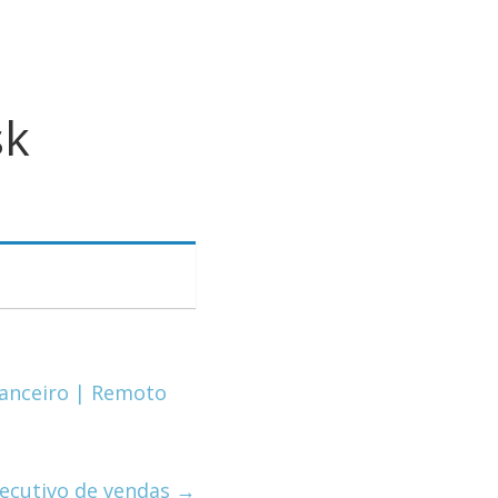
sk
nanceiro | Remoto
ecutivo de vendas
→