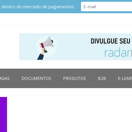
or dentro do mercado de pagamentos
AGAS
DOCUMENTOS
PRODUTOS
B2B
E-LEA