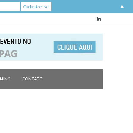
▲
RNING
CONTATO