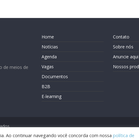
Home
Contato
Notícias
Sobre nós
Agenda
Anuncie aqui
Vagas
Nossos prod
o de meios de
Documentos
B2B
E-learning
vados.
ência. Ao continuar navegando você concorda com nossa
política de