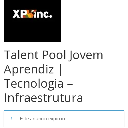
meios
de
pagamentos
Talent Pool Jovem
Aprendiz |
Tecnologia –
Infraestrutura
Este anúncio expirou.