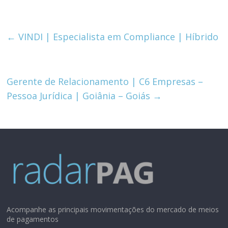
←
VINDI | Especialista em Compliance | Híbrido
Gerente de Relacionamento | C6 Empresas –
Pessoa Jurídica | Goiânia – Goiás
→
Acompanhe as principais movimentações do mercado de meios
de pagamentos