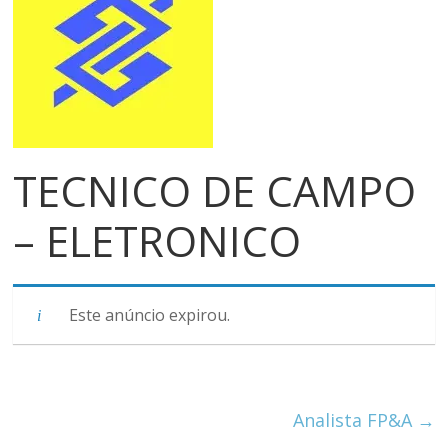
meios
de
pagamentos
TECNICO DE CAMPO
– ELETRONICO
Este anúncio expirou.
Analista FP&A
→