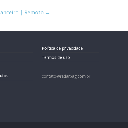
inanceiro | Remoto
→
Política de privacidade
Termos de uso
utos
contato@radarpag.com.br