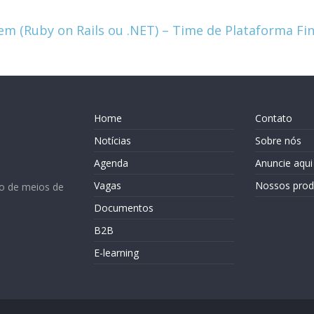
 em (Ruby on Rails ou .NET) – Time de Plataforma F
Home
Contato
Notícias
Sobre nós
Agenda
Anuncie aqui
Vagas
Nossos prod
o de meios de
Documentos
B2B
E-learning