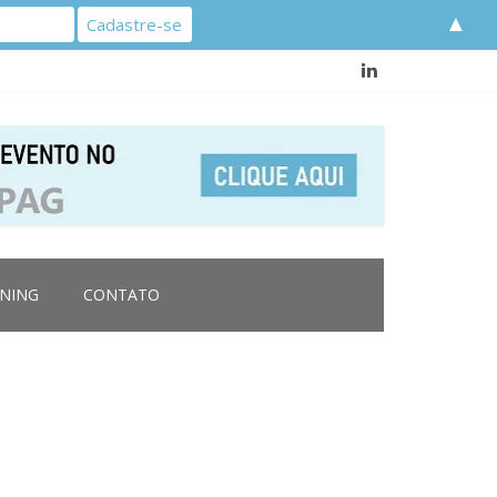
▲
RNING
CONTATO