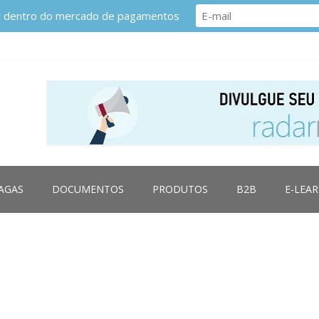
or dentro do mercado de pagamentos
AGAS
DOCUMENTOS
PRODUTOS
B2B
E-LEA