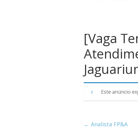
[Vaga Te
Atendime
Jaguariu
Este anúncio ex
←
Analista FP&A