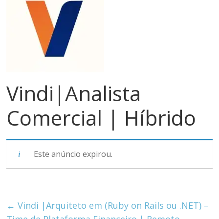
meios
de
pagamentos
Vindi|Analista
Comercial | Híbrido
Este anúncio expirou.
←
Vindi |Arquiteto em (Ruby on Rails ou .NET) –
Time de Plataforma Financeiro | Remoto