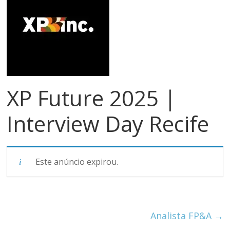
meios
de
pagamentos
XP Future 2025 |
Interview Day Recife
Este anúncio expirou.
Analista FP&A
→