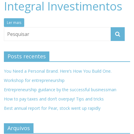
Integral Investimentos
meios
de
pagamentos
Ler mais
Posts recentes
You Need a Personal Brand. Here’s How You Build One.
Workshop for entrepreneurship
Entrepreneurship guidance by the successful businessman
How to pay taxes and don’t overpay! Tips and tricks
Best annual report for Pear, stock went up rapidly
Arquivos