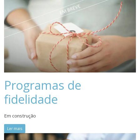
meios
de
pagamentos
Programas de
fidelidade
Em construção
Ler mais