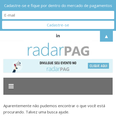
Cadastre-se e fique por dentro do mercado de pagamentos
Pular
▲
para
o
conteúdo
Radarpag
Acompanhe
as
principais
movimentações
do
Aparentemente não pudemos encontrar o que você está
mercado
procurando. Talvez uma busca ajude.
de