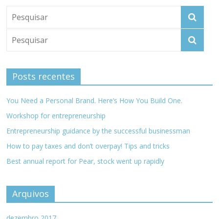
meios
de
pagamentos
Posts recentes
You Need a Personal Brand. Here’s How You Build One.
Workshop for entrepreneurship
Entrepreneurship guidance by the successful businessman
How to pay taxes and don’t overpay! Tips and tricks
Best annual report for Pear, stock went up rapidly
Arquivos
dezembro 2017