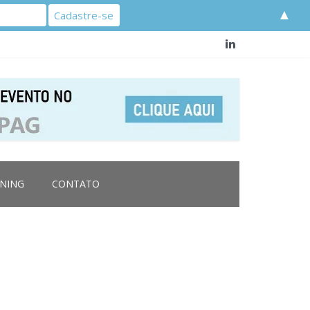
▲
RNING
CONTATO