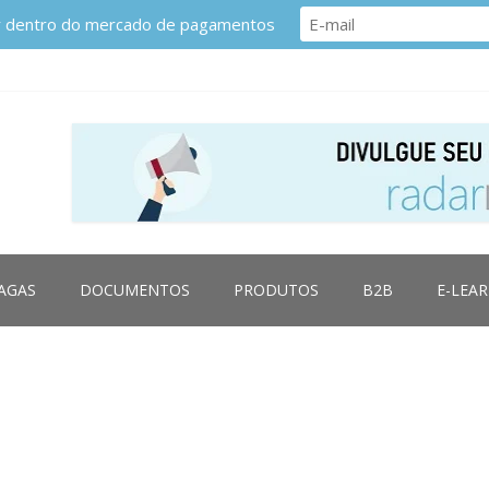
or dentro do mercado de pagamentos
AGAS
DOCUMENTOS
PRODUTOS
B2B
E-LEA