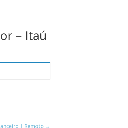
or – Itaú
inanceiro | Remoto
→