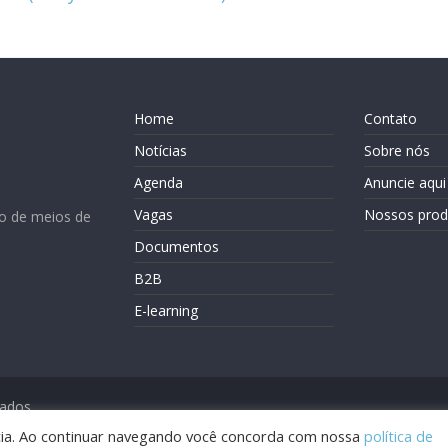
Home
Contato
Notícias
Sobre nós
Agenda
Anuncie aqui
Vagas
Nossos prod
o de meios de
Documentos
B2B
E-learning
vados.
ência. Ao continuar navegando você concorda com nossa
política de