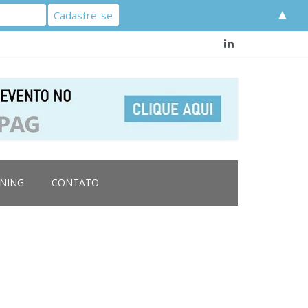
▲
RNING
CONTATO