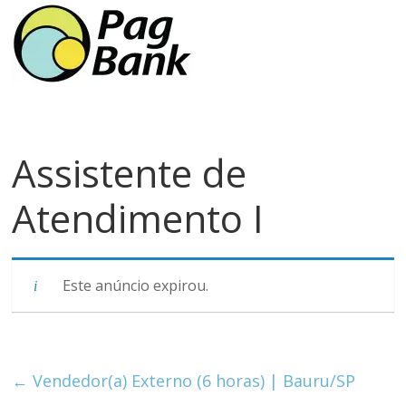
meios
de
pagamentos
Assistente de
Atendimento I
Este anúncio expirou.
←
Vendedor(a) Externo (6 horas) | Bauru/SP