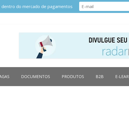
or dentro do mercado de pagamentos
AGAS
DOCUMENTOS
PRODUTOS
B2B
E-LEA