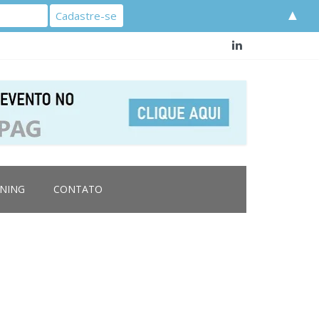
▲
RNING
CONTATO